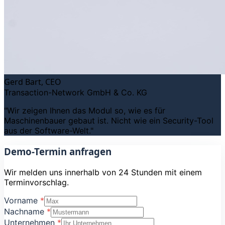
Gerd Bart, CEO
Transaction-Network GmbH
&
Co. KG
"
Wir zeigen Ihnen das Modul so, wie es für
Maschinenbauer gebaut ist. Nicht wie ein Security-Tool
aus der Software-Welt.
"
Demo-Termin anfragen
Wir melden uns innerhalb von 24 Stunden mit einem
Terminvorschlag.
Vorname
*
Nachname
*
Unternehmen
*