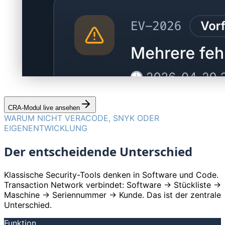
CRA-Modul live ansehen
WARUM NICHT VERACODE, SNYK ODER
EIGENENTWICKLUNG
Der entscheidende Unterschied
Klassische Security-Tools denken in Software und Code.
Transaction Network verbindet: Software
→
Stückliste
→
Maschine
→
Seriennummer
→
Kunde. Das ist der zentrale
Unterschied.
Funktion