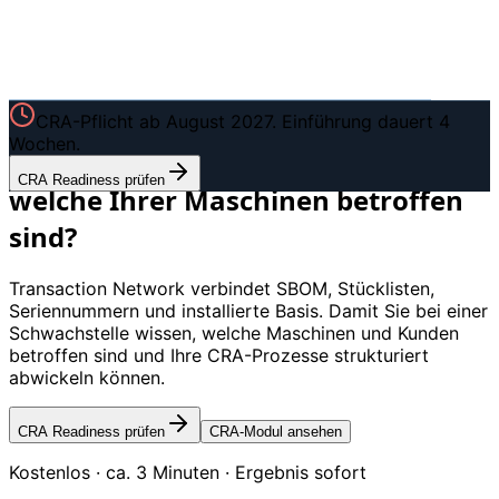
CYBER RESILIENCE ACT FÜR MASCHINENBAUER
CRA-Pflicht ab August 2027.
Einführung dauert 4
Wochen.
Wissen Sie bei einer Schwachstelle,
CRA Readiness prüfen
welche Ihrer Maschinen betroffen
sind?
Transaction Network verbindet SBOM, Stücklisten,
Seriennummern und installierte Basis. Damit Sie bei einer
Schwachstelle wissen, welche Maschinen und Kunden
betroffen sind und Ihre CRA-Prozesse strukturiert
abwickeln können.
CRA Readiness prüfen
CRA-Modul ansehen
Kostenlos · ca. 3 Minuten · Ergebnis sofort