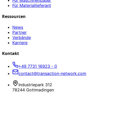
Für Maschinenbauer
Für Materiallieferant
Ressourcen
News
Partner
Verbände
Karriere
Kontakt
+49 7731 16923 - 0
contact@transaction-network.com
Industriepark 312
78244 Gottmadingen