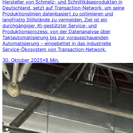
Hersteller von Schmelz- und Schnittkäseprodukten in
Deutschland, setzt auf Transaction-Network, um seine
Produktionslinien datenbasiert zu optimieren und
langfristig Stillstände zu vermeiden. Ziel ist ein
durchgängiger, KI-gestützter Service- und
Produktionsprozess: von der Datenanalyse über
Taktautomatisierung bis zur vorausschauenden
Automatisierung – eingebettet in das industrielle
Service-Ökosystem von Transaction-Network.
30. Oktober 2025
•
8 Min.