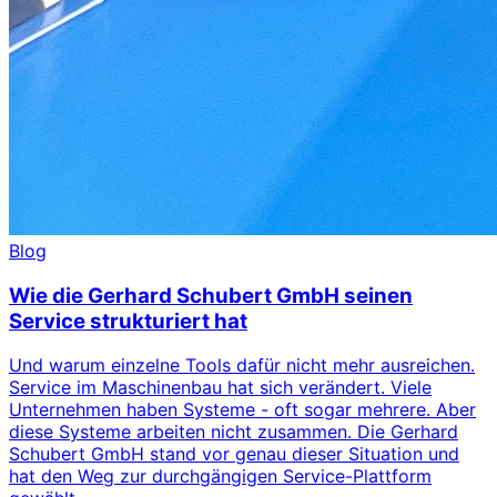
Blog
Wie die Gerhard Schubert GmbH seinen
Service strukturiert hat
Und warum einzelne Tools dafür nicht mehr ausreichen.
Service im Maschinenbau hat sich verändert. Viele
Unternehmen haben Systeme - oft sogar mehrere. Aber
diese Systeme arbeiten nicht zusammen. Die Gerhard
Schubert GmbH stand vor genau dieser Situation und
hat den Weg zur durchgängigen Service-Plattform